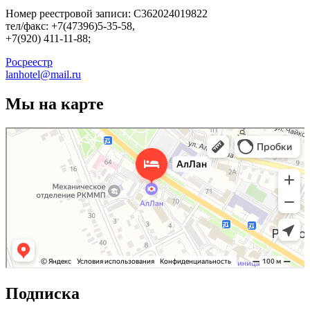
Номер реестровой записи: С362024019822
тел/факс: +7(47396)5-35-58,
+7(920) 411-11-88;
Росреестр
lanhotel@mail.ru
Мы на карте
АлЛан
Гостиница в Россоши
Подписка