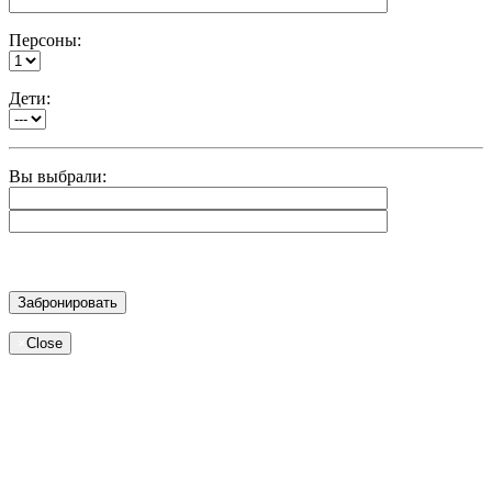
Персоны:
Дети:
Вы выбрали:
×
Close
Modal title