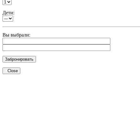
Дети:
Вы выбрали:
×
Close
Modal title