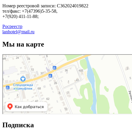
Номер реестровой записи: С362024019822
тел/факс: +7(47396)5-35-58,
+7(920) 411-11-88;
Росреестр
lanhotel@mail.ru
Мы на карте
АлЛан
Гостиница в Россоши
Подписка