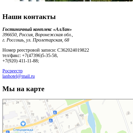
Наши контакты
Гостиничный комплекс «АлЛан»
396650, Россия, Воронежская обл.,
г. Россошь, ул. Пролетарская, 68
Номер реестровой записи: С362024019822
тел/факс: +7(47396)5-35-58,
+7(920) 411-11-88;
Росреестр
lanhotel@mail.ru
Мы на карте
АлЛан
Гостиница в Россоши