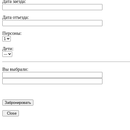
Дата заезда:
Дата отъезда:
Персоны:
Дети:
Вы выбрали:
×
Close
Modal title