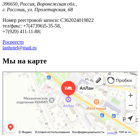
396650, Россия, Воронежская обл.,
г. Россошь, ул. Пролетарская, 68
Номер реестровой записи: С362024019822
тел/факс: +7(47396)5-35-58,
+7(920) 411-11-88;
Росреестр
lanhotel@mail.ru
Мы на карте
АлЛан
Гостиница в Россоши