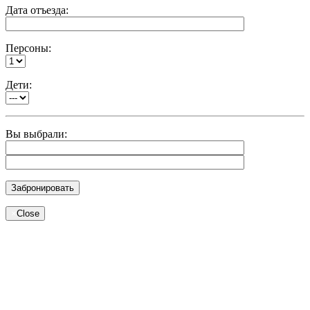
Дата отъезда:
Персоны:
Дети:
Вы выбрали:
×
Close
Modal title